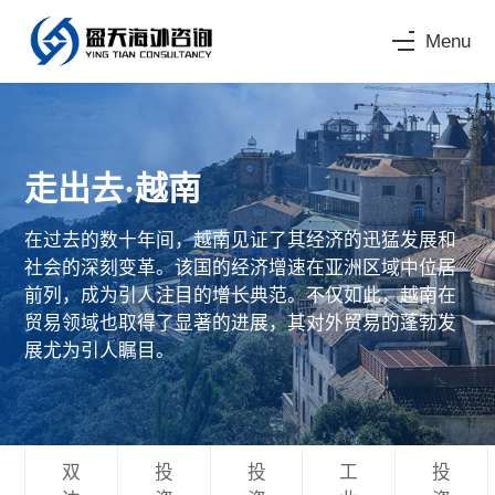
Menu
走出去·越南
在过去的数十年间，越南见证了其经济的迅猛发展和
社会的深刻变革。该国的经济增速在亚洲区域中位居
前列，成为引人注目的增长典范。不仅如此，越南在
贸易领域也取得了显著的进展，其对外贸易的蓬勃发
展尤为引人瞩目。
双
投
投
工
投