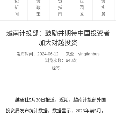
边
资
资
业
资
新
政
指
园
实
闻
策
南
区
务
越南计投部：鼓励并期待中国投资者
加大对越投资
发布时间：2024-06-12
来源：yingtianbus
浏览次数：643次
标签：
越通社5月30日报道，近期，越南计投部外国
投资局发布统计数据，数据显示，2023年前5月，