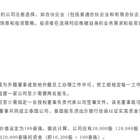
型的公司注册选择，如合伙企业（包括普通合伙企业和有限合伙企
务场景和投资策略。投资者在选择时应根据自身的业务需求和投资
。
需为外籍董事或其他外籍员工办理工作许可，劳工部规定每一工作
组建一家公司至少需要两名股东。
司至少需指定一名授权董事负责代表公司签署文件。
该名董事既
董事共同成立泰国公司，泰国股东须出示银行信函以证实其资金
定为100泰铢。据此计算，公司应有20,000股（20,000股 × 
,000泰铢的资金（即10,200股 × 100泰铢）。