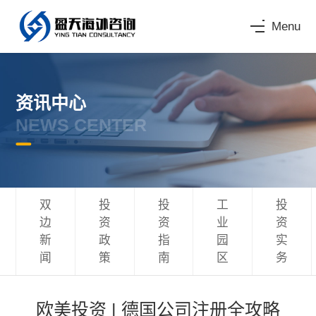
Menu
资讯中心
NEWS CENTER
双
投
投
工
投
边
资
资
业
资
新
政
指
园
实
闻
策
南
区
务
欧美投资 | 德国公司注册全攻略