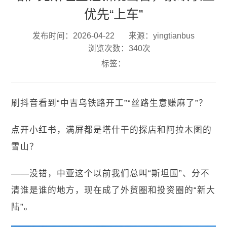
优先“上车”
发布时间：2026-04-22
来源：yingtianbus
浏览次数：340次
标签：
刷抖音看到“中吉乌铁路开工”“丝路生意赚麻了”？
点开小红书，满屏都是塔什干的探店和
阿拉木图
的
雪山？
——没错，中亚这个以前我们总叫“
斯坦国
”、分不
清谁是谁的地方，现在成了外贸圈和投资圈的“新大
陆”。