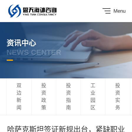
Menu
资讯中心
NEWS CENTER
双
投
投
工
投
边
资
资
业
资
新
政
指
园
实
闻
策
南
区
务
哈萨克斯坦签证新规出台，紧缺职业